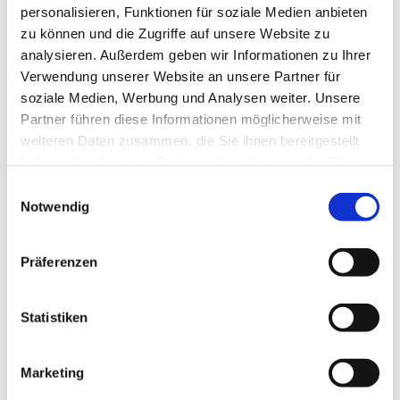
personalisieren, Funktionen für soziale Medien anbieten
zu können und die Zugriffe auf unsere Website zu
analysieren. Außerdem geben wir Informationen zu Ihrer
Verwendung unserer Website an unsere Partner für
soziale Medien, Werbung und Analysen weiter. Unsere
Partner führen diese Informationen möglicherweise mit
weiteren Daten zusammen, die Sie ihnen bereitgestellt
haben oder die sie im Rahmen Ihrer Nutzung der Dienste
gesammelt haben.
Einwilligungsauswahl
Notwendig
Ich habe die Datenschutzerklärung zur Kenntnis
genommen. Ich stimme einer elektronischen
Präferenzen
Speicherung und Verarbeitung meiner eingegebenen
Daten zur Beantwortung meiner Anfrage zu. *
Statistiken
Marketing