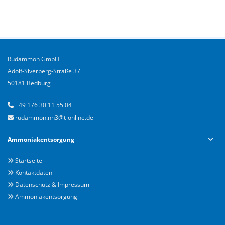
Rudammon GmbH
Adolf-Siverberg-Straße 37
50181 Bedburg
+49 176 30 11 55 04

rudammon.nh3@t-online.de

Ammoniakentsorgung
Startseite

Kontaktdaten

Datenschutz & Impressum

Ammoniakentsorgung
