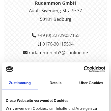
Ru­dam­mon GmbH
Adolf-Si­ve­r­berg-Stra­ße 37
50181 Bed­burg
+49 (0) 22729057155

0176-30115504

ru­dam­mon.​nh3@​t-on­line.de

Schreiben Sie uns
Zustimmung
Details
Über Cookies
Diese Webseite verwendet Cookies
Wir verwenden Cookies, um Inhalte und Anzeigen zu